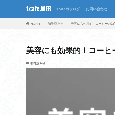
1cafe.WEB
1cafeカタログ
お問い合わせ
WEB
デザイン
HOME
珈琲読み物
美容にも効果的！コーヒーの効
カテゴリー
美容にも効果的！コーヒ
タグ
珈琲読み物
1週間
SNS