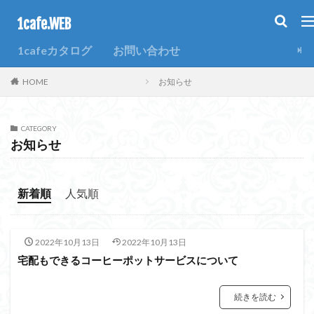
1cafe.WEB
カテゴリー
1cafeカタログ
お問い合わせ
HOME
お知らせ
タグ
1週間
SNS
ブログ
ホームページ
まとめ
CATEGORY
お知らせ
過去
検索
新着順
人気順
2022年10月13日
2022年10月13日
宅配もできるコーヒーポットサービスについて
続きを読む